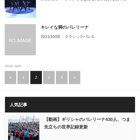
キレイな脚のバレリーナ
2011/10/28
クラシックバレエ
PAGE NAVI
«
1
2
3
4
»
人気記事
【動画】ギリシャのバレリーナ430人、つま
先立ちの世界記録更新