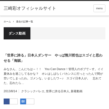
menu
ホーム
過去の記事一覧
ダンス動画
「世界に誇る」日本人ダンサー やっぱ熊川哲也はスゴイと思わ
せる「海賊」
みなさん、こんにちは～！！ You Can Dance！管理人のボブで～す。イイ
夏休みを過ごしてるかな？ オレはしばらくバカンスに行っとったんで間が
空いてしまったわ。ゴメンな。いましたワ～♪ スゴイ日本人が。 忘れて
た、忘れたら…
2013/8/14
クラシックバレエ
,
世界に誇る日本人
,
新着動画
Facebook
はてなブックマーク