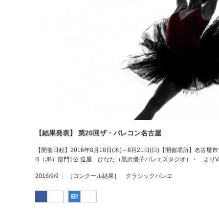
【結果発表】 第20回ザ・バレコン名古屋
【開催日程】2016年8月18日(木)～8月21日(日)【開催場所】名
B（JB）部門1位 迫屋 ひなた（黒沢優子バレエスタジオ）・ よりVa
2016/9/9
［コンクール結果］ クラシックバレエ
Facebook
はてなブックマーク