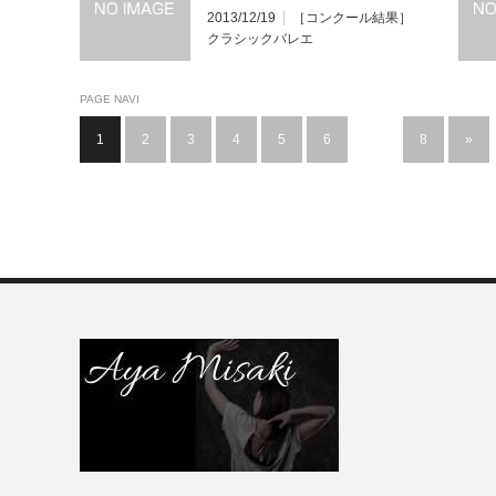
門] 【結果発表】
2013/12/19
［コンクール結果］
クラシックバレエ
PAGE NAVI
1
2
3
4
5
6
…
8
»