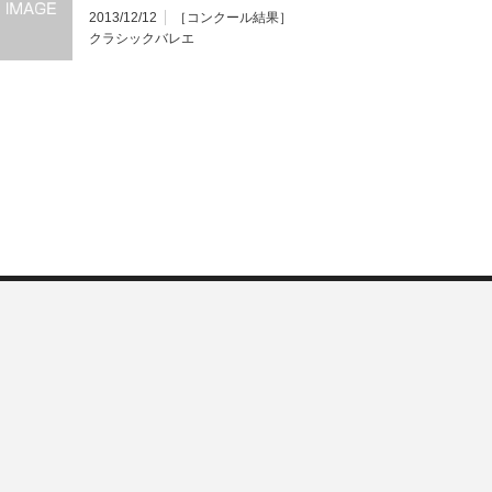
表】
2013/12/12
［コンクール結果］
クラシックバレエ