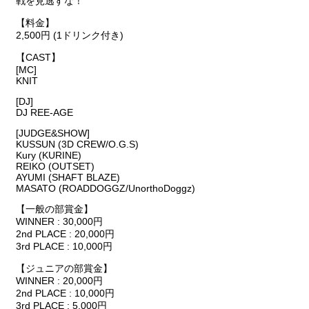
戦を見逃すな！
【料金】
2,500円 (1ドリンク付き)
【CAST】
[MC]
KNIT
[DJ]
DJ REE-AGE
[JUDGE&SHOW]
KUSSUN (3D CREW/O.G.S)
Kury (KURINE)
REIKO (OUTSET)
AYUMI (SHAFT BLAZE)
MASATO (ROADDOGGZ/UnorthoDoggz)
【一般の部賞金】
WINNER : 30,000円
2nd PLACE : 20,000円
3rd PLACE : 10,000円
【ジュニアの部賞金】
WINNER : 20,000円
2nd PLACE : 10,000円
3rd PLACE : 5,000円