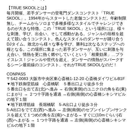
【TRUE SKOOLとは】
毎月開催、若手ダンサーの登竜門ダンスコンテスト「TRUE
SKOOL」。1994年からスタートした老舗コンテストだ。年齢制限
無し、チームからソロまで多種多様なスタイルでチャレンジでき
るのが大きな特徴。この「TRUE SKOOL」という場所には、様々
な刺激、学び、出会い、そして感動がある。ジャンルの垣根を超
えて競い合うコンテスト。色んなスタイルのダンサーが踊り合う
DJタイム。敗北から様々な事を学び、勝利は次なるステップへの
糧となる。この場所に集まった若手ダンサーが、互いに刺激を与
え合い、情熱を更に熱く燃やしていくという「相乗効果」…プラ
イスレス！ジャンルや世代を超え、ダンサーの情熱がスパークす
るシーン最前線のコンテスト、それがTRUE SKOOLなのだ！
CONPASS
〒542-0083 大阪市中央区東心斎橋1-12-20 心斎橋ダイワビルB1F
▼地下鉄御堂筋線 心斎橋駅 ５番出口より徒歩５分
５番出口を出て左(北)へ進み → 右側(東側)のユニクロの角を右(東)
にまがり → ２つ十字路を通過 →右側(南側)の心斎橋シキシマビル
の地下１階
▼地下鉄堺筋線 長堀橋駅 5-A出口より徒歩３分
5-A出口をでて左(西)へ進み → 左側(南側)のセブンイレブン/サンク
スを超えて１つめの角を左(南)へまがる→ すぐに(10mぐらい)右
(西)へまがる → １つ十字路を通過 → 左側(南側)の心斎橋シキシマ
ビルの地下１階