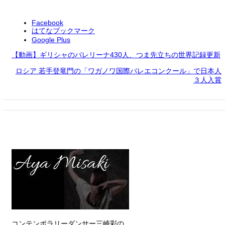
Facebook
はてなブックマーク
Google Plus
【動画】ギリシャのバレリーナ430人、つま先立ちの世界記録更新
ロシア 若手登竜門の「ワガノワ国際バレエコンクール」で日本人
３人入賞
コンテンポラリーダンサー三崎彩の