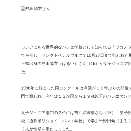
ロシアにある世界的なバレエ学校として知られる「ワガノ
て主催し、サンクトペテルブルクで10月27日まで行われた
玉県出身の島田陽衣（はるい）さん（15）が女子ジュニア
た。
1988年に始まった同コンクールは今回が１０年ぶりの開
門で競われ、今年は１３か国から１９歳以下のバレエダン
女子ジュニア部門の２位には吉江絵璃奈さん（16）、男子
校（通称ボリショイ・バレエ学校）で学ぶ千野円句（まるく
３人が快挙を果たしました。