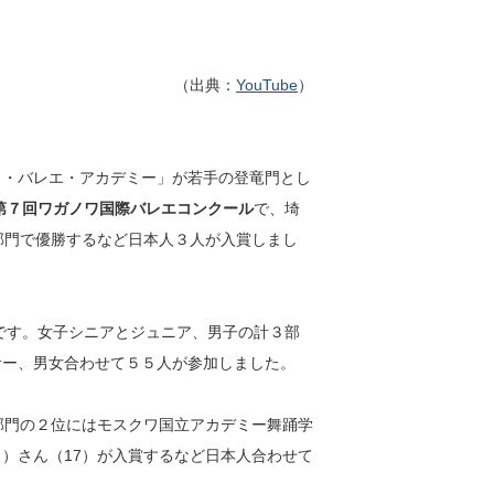
（出典：
YouTube
）
ワ・バレエ・アカデミー」が若手の登竜門とし
第７回ワガノワ国際バレエコンクール
で、埼
部門で優勝するなど日本人３人が入賞しまし
催です。女子シニアとジュニア、男子の計３部
サー、男女合わせて５５人が参加しました。
部門の２位にはモスクワ国立アカデミー舞踊学
）さん（17）が入賞するなど日本人合わせて