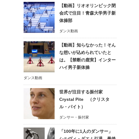
【動画】リオオリンピック閉
会式で注目！青森大学男子新
体操部
ダンス動画
【動画】知らなかった！そん
な想いが込められていたと
は。【禁断の鹿実】インター
ハイ男子新体操
ダンス動画
世界が注目する振付家
Crystal Pite （クリスタ
ル・パイト）
ダンサー・振付家
「100年に1人のダンサー」
シルヴィ・ギエム引退 最後