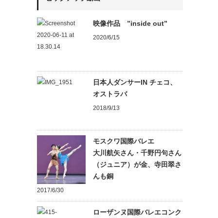
映像作品 ”inside out”
2020/6/15
日本人ダンサーIN チェコ、
オストラバ
2018/9/13
モスクワ国際バレエ
大川航矢さん・千野円句さん
（ジュニア）が金、寺田翠さ
んも銅
2017/6/30
ローザンヌ国際バレエコンク