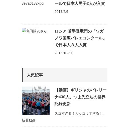
ールで日本人男子2人が入賞
2017/2/6
ロシア 若手登竜門の「ワガ
ノワ国際バレエコンクール」
で日本人３人入賞
2016/10/31
人気記事
【動画】ギリシャのバレリー
ナ430人、つま先立ちの世界
記録更新
スゴすぎる！カッコよすぎる！
,
新着動画