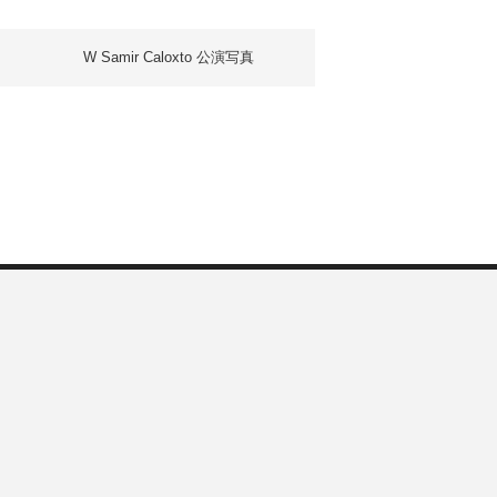
W Samir Caloxto 公演写真