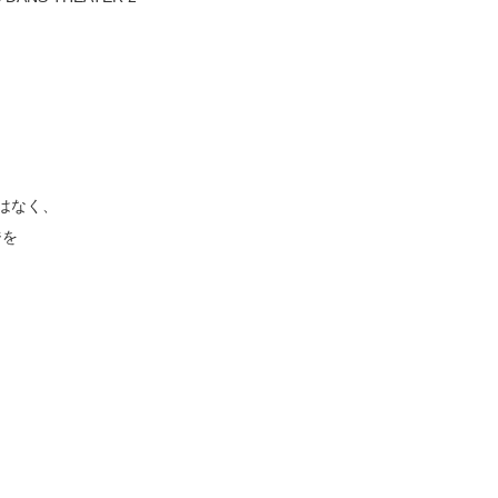
はなく、
ジを