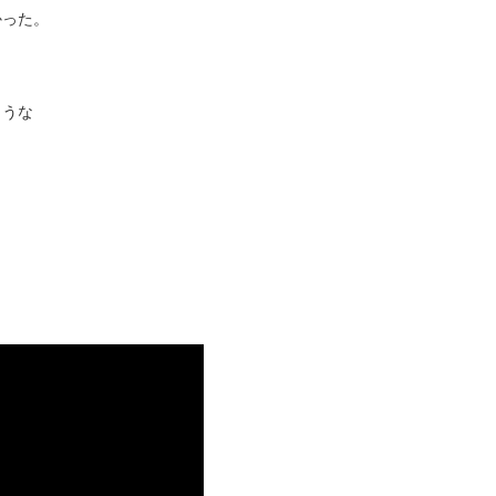
かった。
ような