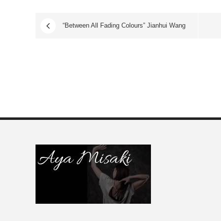
“Between All Fading Colours” Jianhui Wang